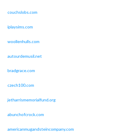
couchslobs.com
iplaysims.com
woollenhulls.com
autourdemusil.net
bradgrace.com
czech100.com
jetharrismemorialfund.org
abunchofcrock.com
americanmugandsteincompany.com