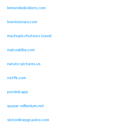
lemondedeslions.com
lowvisionary.com
machupicchutours.travel
maicoakiba.com
naruto-pictures.us
net9k.com
pondok.app
quazar-millenium.net
slotonlinepgcasino.com