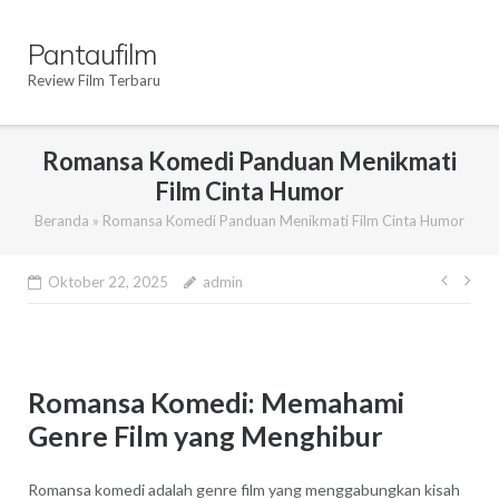
Skip
to
Pantaufilm
content
Review Film Terbaru
Romansa Komedi Panduan Menikmati
Film Cinta Humor
Beranda
»
Romansa Komedi Panduan Menikmati Film Cinta Humor
Navi
Oktober 22, 2025
admin
pos
Romansa Komedi: Memahami
Genre Film yang Menghibur
Romansa komedi adalah genre film yang menggabungkan kisah