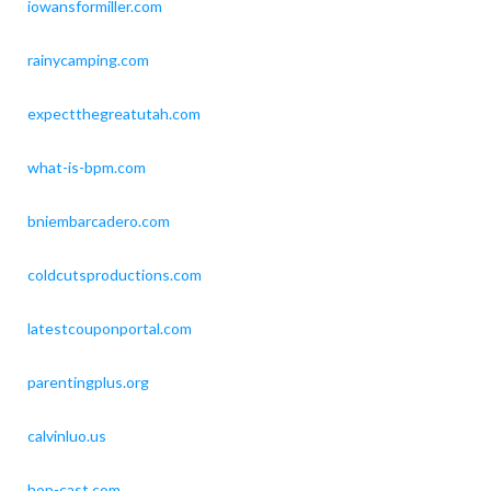
iowansformiller.com
rainycamping.com
expectthegreatutah.com
what-is-bpm.com
bniembarcadero.com
coldcutsproductions.com
latestcouponportal.com
parentingplus.org
calvinluo.us
hop-cast.com