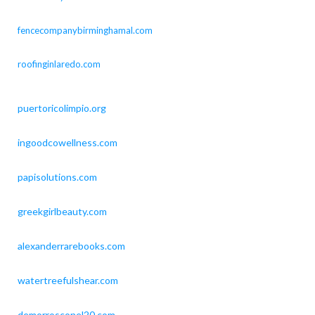
fencecompanybirminghamal.com
roofinginlaredo.com
puertoricolimpio.org
ingoodcowellness.com
papisolutions.com
greekgirlbeauty.com
alexanderrarebooks.com
watertreefulshear.com
demorrosconel20.com