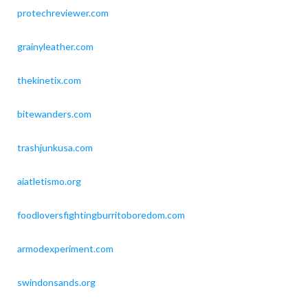
protechreviewer.com
grainyleather.com
thekinetix.com
bitewanders.com
trashjunkusa.com
aiatletismo.org
foodloversfightingburritoboredom.com
armodexperiment.com
swindonsands.org