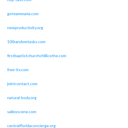
goteammaria.com
newproductivity.org
100randomtasks.com
firstbaptistchurchchillicothe.com
free-itv.com
jointcontact.com
natural-body.org
valleyscene.com
centralfloridaconcierge.org