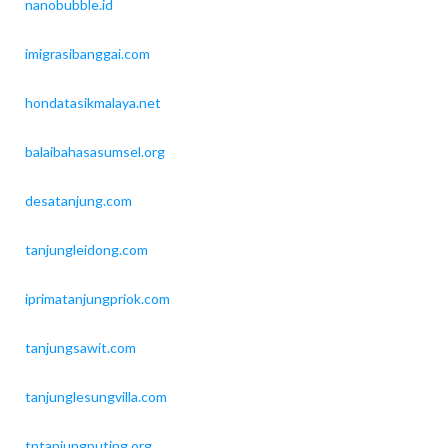
nanobubble.id
imigrasibanggai.com
hondatasikmalaya.net
balaibahasasumsel.org
desatanjung.com
tanjungleidong.com
iprimatanjungpriok.com
tanjungsawit.com
tanjunglesungvilla.com
tntanjungputing.org