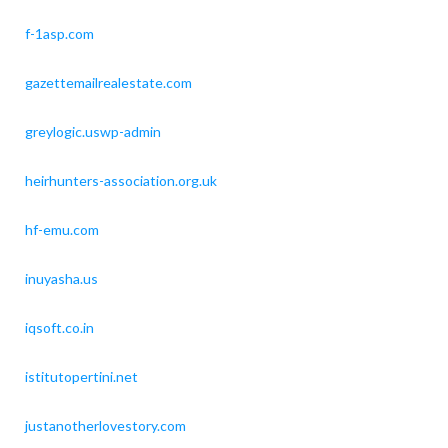
f-1asp.com
gazettemailrealestate.com
greylogic.uswp-admin
heirhunters-association.org.uk
hf-emu.com
inuyasha.us
iqsoft.co.in
istitutopertini.net
justanotherlovestory.com