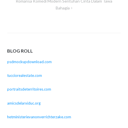
Romansa Komedi Modern Sentuhan Cinta Dalam Tawa
Bahagia
BLOG ROLL
psdmockupdownload.com
tucciorealestate.com
portraitsdeterritoires.com
amicsdelarxiduc.org
hetministerievanonverrichterzake.com