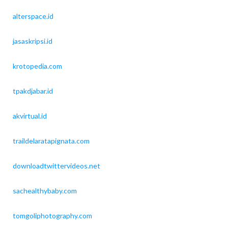
alterspace.id
jasaskripsi.id
krotopedia.com
tpakdjabar.id
akvirtual.id
traildelaratapignata.com
downloadtwittervideos.net
sachealthybaby.com
tomgoliphotography.com