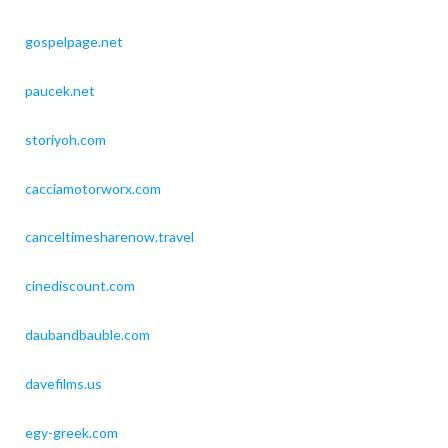
gospelpage.net
paucek.net
storiyoh.com
cacciamotorworx.com
canceltimesharenow.travel
cinediscount.com
daubandbauble.com
davefilms.us
egy-greek.com