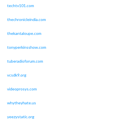
techtv101.com
thechronicleindia.com
thekantaloupe.com
tonyperkinsshow.com
tuberadioforum.com
vcsdk9.org
videoprosys.com
whytheyhate.us
yeezystatic.org